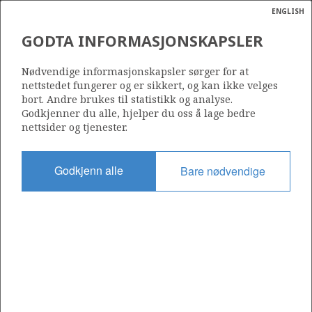
ENGLISH
Søk
N
P
MENY
GODTA INFORMASJONSKAPSLER
BILDE AV EKOFISK
Ordlist
Energik
Nødvendige informasjonskapsler sørger for at
nettstedet fungerer og er sikkert, og kan ikke velges
bort. Andre brukes til statistikk og analyse.
Godkjenner du alle, hjelper du oss å lage bedre
Foto: OED
nettsider og tjenester.
Godkjenn alle
Bare nødvendige