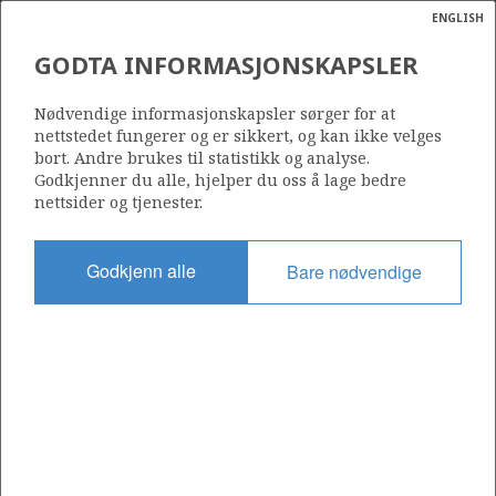
ENGLISH
Søk
N
P
MENY
GODTA INFORMASJONSKAPSLER
BILDE FRA EKOFISK
Ordlist
Energik
Nødvendige informasjonskapsler sørger for at
nettstedet fungerer og er sikkert, og kan ikke velges
bort. Andre brukes til statistikk og analyse.
Godkjenner du alle, hjelper du oss å lage bedre
Foto: Øyvind Sætre - ConocoPhillips
nettsider og tjenester.
Godkjenn alle
Bare nødvendige