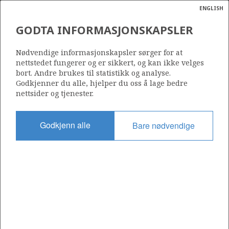
ENGLISH
Søk
N
P
MENY
GODTA INFORMASJONSKAPSLER
INTREPID
Ordlist
Energik
Nødvendige informasjonskapsler sørger for at
nettstedet fungerer og er sikkert, og kan ikke velges
bort. Andre brukes til statistikk og analyse.
Godkjenner du alle, hjelper du oss å lage bedre
Foto: Maersk
nettsider og tjenester.
Godkjenn alle
Bare nødvendige