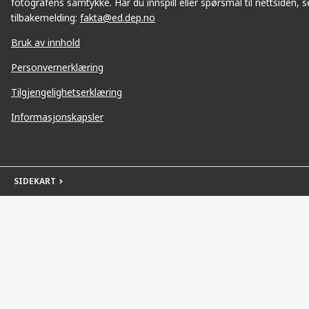
fotografens samtykke. Har du innspill eller spørsmål til nettsiden, se
tilbakemelding:
fakta@ed.dep.no
Bruk av innhold
Personvernerklæring
Tilgjengelighetserklæring
Informasjonskapsler
SIDEKART