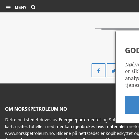
Søk
MENY
GO
Nødve
Del
Del
er sik
på
på
analy
Facebook
Twitte
tjenes
OM NORSKPETROLEUM.NO
Dette nettstedet drives av Energidepartementet og Sokkeldirektorat
kart, grafer, tabeller med mer kan gjenbrukes hvis materialet merke
www.norskpetroleum.no. Bildene på nettstedet er kopibeskyttet og