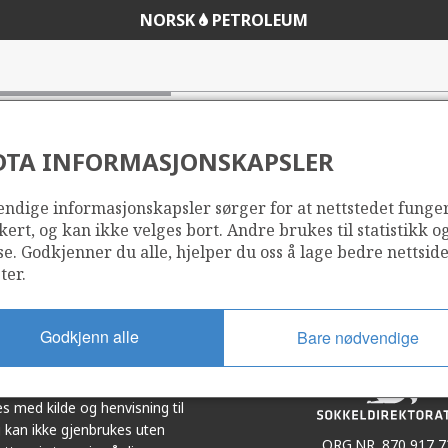
NORSK
PETROLEUM
DTA INFORMASJONSKAPSLER
ndige informasjonskapsler sørger for at nettstedet funge
Del
Del
kert, og kan ikke velges bort. Andre brukes til statistikk o
på
i
se. Godkjenner du alle, hjelper du oss å lage bedre nettsid
r
LinkedIn
e-
ter.
post
Godkjenn alle
Bare nødvendige
et i samarbeid. Illustrasjoner,
s med kilde og henvisning til
 kan ikke gjenbrukes uten
ORG.NR. 870 917 7