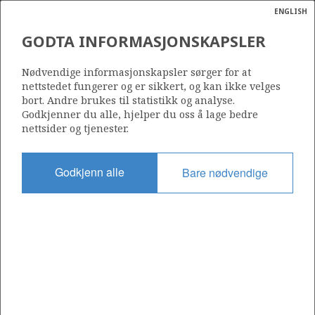
ENGLISH
Søk
N
P
MENY
GODTA INFORMASJONSKAPSLER
Ordlist
Energik
Nødvendige informasjonskapsler sørger for at
nettstedet fungerer og er sikkert, og kan ikke velges
bort. Andre brukes til statistikk og analyse.
Godkjenner du alle, hjelper du oss å lage bedre
nettsider og tjenester.
Del
Del
Del
Del
Sk
på
på
på
i
ut
Godkjenn alle
Bare nødvendige
Facebook
Twitter
LinkedIn
e-
post
OM NORSKPETROLEUM.NO
Dette nettstedet drives av Energidepartementet og
Sokkeldirektoratet i samarbeid. Illustrasjoner, kart, grafer, tabeller
med mer kan gjenbrukes hvis materialet merkes med kilde og
henvisning til www.norskpetroleum.no. Bildene på nettstedet er