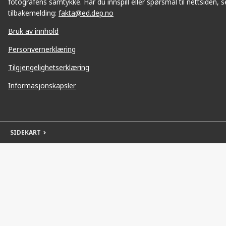
fotografens samtykke. Har du innspill eller spørsmål til nettsiden, se
tilbakemelding:
fakta@ed.dep.no
Bruk av innhold
Personvernerklæring
Tilgjengelighetserklæring
Informasjonskapsler
SIDEKART