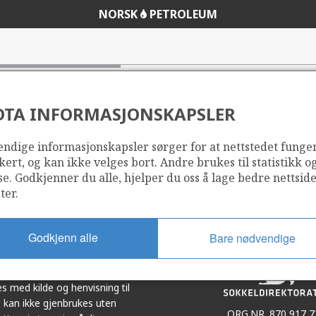
NORSK
PETROLEUM
DTA INFORMASJONSKAPSLER
ndige informasjonskapsler sørger for at nettstedet funge
Del
Del
kert, og kan ikke velges bort. Andre brukes til statistikk o
på
i
se. Godkjenner du alle, hjelper du oss å lage bedre nettsid
r
LinkedIn
e-
ter.
post
Godkjenn alle
Bare nødvendige
et i samarbeid. Illustrasjoner,
s med kilde og henvisning til
 kan ikke gjenbrukes uten
ORG.NR. 870 917 7