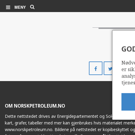
Søk
MENY
GO
Nødve
Del
Del
er sik
på
på
analy
Facebook
Twitte
tjenes
OM NORSKPETROLEUM.NO
Dette nettstedet drives av Energidepartementet og Sokkeldirektorat
kart, grafer, tabeller med mer kan gjenbrukes hvis materialet merke
www.norskpetroleum.no. Bildene på nettstedet er kopibeskyttet og