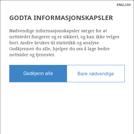
ENGLISH
Søk
N
P
MENY
GODTA INFORMASJONSKAPSLER
Ordlist
Energik
Nødvendige informasjonskapsler sørger for at
Photo/Foto: Maersk
nettstedet fungerer og er sikkert, og kan ikke velges
bort. Andre brukes til statistikk og analyse.
Godkjenner du alle, hjelper du oss å lage bedre
nettsider og tjenester.
Godkjenn alle
Bare nødvendige
Del
Del
Del
Del
Sk