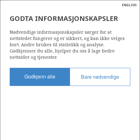
ENGLISH
Søk
N
P
MENY
GODTA INFORMASJONSKAPSLER
Ordlist
Energik
Nødvendige informasjonskapsler sørger for at
nettstedet fungerer og er sikkert, og kan ikke velges
bort. Andre brukes til statistikk og analyse.
Godkjenner du alle, hjelper du oss å lage bedre
nettsider og tjenester.
Del
Del
Del
Del
Sk
på
på
på
i
ut
Godkjenn alle
Bare nødvendige
Facebook
Twitter
LinkedIn
e-
post
OM NORSKPETROLEUM.NO
Dette nettstedet drives av Energidepartementet og
Sokkeldirektoratet i samarbeid. Illustrasjoner, kart, grafer, tabeller
med mer kan gjenbrukes hvis materialet merkes med kilde og
henvisning til www.norskpetroleum.no. Bildene på nettstedet er