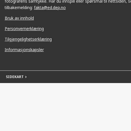
fotografens samtykke. Har du innspill eller spørsmål til nettsiden, se
tilbakemelding:
fakta@ed.dep.no
Bruk av innhold
Personvernerklæring
Tilgjengelighetserklæring
Informasjonskapsler
SIDEKART