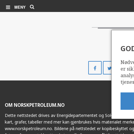
Søk
MENY
GO
Nødve
Del
Del
er sik
på
på
analy
Facebook
Twitte
tjenes
OM NORSKPETROLEUM.NO
Dette nettstedet drives av Energidepartementet og Sokkeldirektorat
kart, grafer, tabeller med mer kan gjenbrukes hvis materialet merke
www.norskpetroleum.no. Bildene på nettstedet er kopibeskyttet og