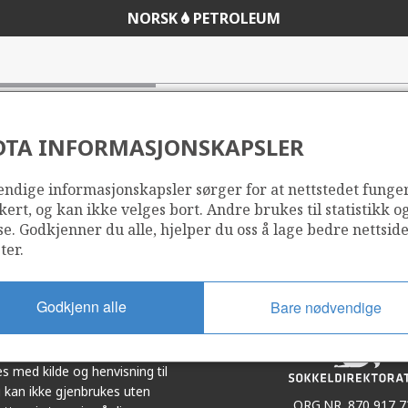
NORSK
PETROLEUM
DTA INFORMASJONSKAPSLER
ndige informasjonskapsler sørger for at nettstedet funge
Del
Del
kert, og kan ikke velges bort. Andre brukes til statistikk o
på
i
se. Godkjenner du alle, hjelper du oss å lage bedre nettsid
r
LinkedIn
e-
ter.
post
Godkjenn alle
Bare nødvendige
et i samarbeid. Illustrasjoner,
s med kilde og henvisning til
 kan ikke gjenbrukes uten
ORG.NR. 870 917 7