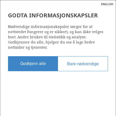
ENGLISH
Søk
N
P
MENY
GODTA INFORMASJONSKAPSLER
Ordlist
Energik
Nødvendige informasjonskapsler sørger for at
nettstedet fungerer og er sikkert, og kan ikke velges
bort. Andre brukes til statistikk og analyse.
Godkjenner du alle, hjelper du oss å lage bedre
nettsider og tjenester.
Del
Del
Del
Del
Sk
på
på
på
i
ut
Godkjenn alle
Bare nødvendige
Facebook
Twitter
LinkedIn
e-
post
OM NORSKPETROLEUM.NO
Dette nettstedet drives av Energidepartementet og
Sokkeldirektoratet i samarbeid. Illustrasjoner, kart, grafer, tabeller
med mer kan gjenbrukes hvis materialet merkes med kilde og
henvisning til www.norskpetroleum.no. Bildene på nettstedet er