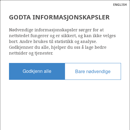
ENGLISH
Søk
N
P
MENY
GODTA INFORMASJONSKAPSLER
Ordlist
Energik
Nødvendige informasjonskapsler sørger for at
nettstedet fungerer og er sikkert, og kan ikke velges
bort. Andre brukes til statistikk og analyse.
Godkjenner du alle, hjelper du oss å lage bedre
nettsider og tjenester.
Del
Del
Del
Del
Sk
på
på
på
i
ut
Godkjenn alle
Bare nødvendige
Facebook
Twitter
LinkedIn
e-
post
OM NORSKPETROLEUM.NO
Dette nettstedet drives av Energidepartementet og
Sokkeldirektoratet i samarbeid. Illustrasjoner, kart, grafer, tabeller
med mer kan gjenbrukes hvis materialet merkes med kilde og
henvisning til www.norskpetroleum.no. Bildene på nettstedet er