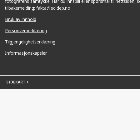
fotografens samtykke. Har du innspill eller spørsmål til nettsiden, se
tilbakemelding:
fakta@ed.dep.no
Bruk av innhold
Personvernerklæring
Tilgjengelighetserklæring
Informasjonskapsler
SIDEKART