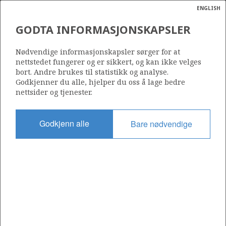
ENGLISH
Søk
N
P
MENY
GODTA INFORMASJONSKAPSLER
Ordlist
Energik
Nødvendige informasjonskapsler sørger for at
nettstedet fungerer og er sikkert, og kan ikke velges
bort. Andre brukes til statistikk og analyse.
Godkjenner du alle, hjelper du oss å lage bedre
nettsider og tjenester.
Del
Del
Del
Del
Sk
på
på
på
i
ut
Godkjenn alle
Bare nødvendige
Facebook
Twitter
LinkedIn
e-
post
OM NORSKPETROLEUM.NO
Dette nettstedet drives av Energidepartementet og
Sokkeldirektoratet i samarbeid. Illustrasjoner, kart, grafer, tabeller
med mer kan gjenbrukes hvis materialet merkes med kilde og
henvisning til www.norskpetroleum.no. Bildene på nettstedet er