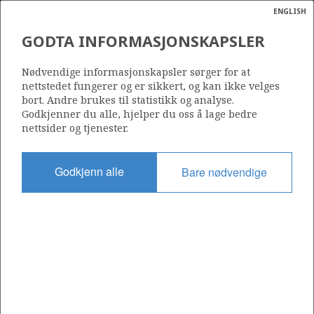
ENGLISH
Søk
N
P
MENY
GODTA INFORMASJONSKAPSLER
Ordlist
Energik
Nødvendige informasjonskapsler sørger for at
nettstedet fungerer og er sikkert, og kan ikke velges
bort. Andre brukes til statistikk og analyse.
Godkjenner du alle, hjelper du oss å lage bedre
nettsider og tjenester.
Del
Del
Del
Del
Sk
på
på
på
i
ut
Godkjenn alle
Bare nødvendige
Facebook
Twitter
LinkedIn
e-
post
OM NORSKPETROLEUM.NO
Dette nettstedet drives av Energidepartementet og
Sokkeldirektoratet i samarbeid. Illustrasjoner, kart, grafer, tabeller
med mer kan gjenbrukes hvis materialet merkes med kilde og
henvisning til www.norskpetroleum.no. Bildene på nettstedet er