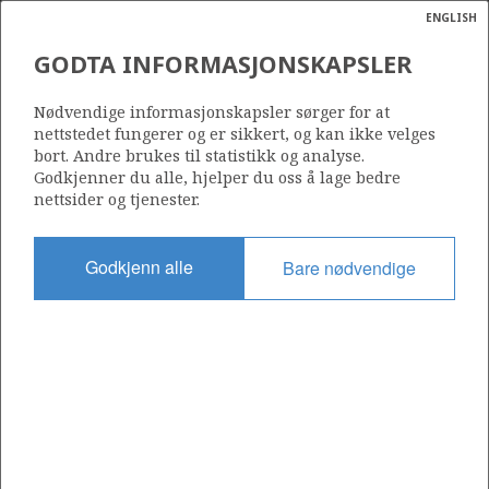
ENGLISH
Søk
N
P
MENY
GODTA INFORMASJONSKAPSLER
Ordlist
Energik
Nødvendige informasjonskapsler sørger for at
nettstedet fungerer og er sikkert, og kan ikke velges
bort. Andre brukes til statistikk og analyse.
Godkjenner du alle, hjelper du oss å lage bedre
nettsider og tjenester.
Del
Del
Del
Del
Sk
på
på
på
i
ut
Godkjenn alle
Bare nødvendige
Facebook
Twitter
LinkedIn
e-
post
OM NORSKPETROLEUM.NO
Dette nettstedet drives av Energidepartementet og
Sokkeldirektoratet i samarbeid. Illustrasjoner, kart, grafer, tabeller
med mer kan gjenbrukes hvis materialet merkes med kilde og
henvisning til www.norskpetroleum.no. Bildene på nettstedet er