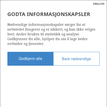
ENGLISH
Søk
N
P
MENY
GODTA INFORMASJONSKAPSLER
STÅLUNDERSTELL PÅ VALHALL
Ordlist
Energik
PLATTFORMEN
Nødvendige informasjonskapsler sørger for at
nettstedet fungerer og er sikkert, og kan ikke velges
bort. Andre brukes til statistikk og analyse.
Godkjenner du alle, hjelper du oss å lage bedre
nettsider og tjenester.
Foto: BP
Godkjenn alle
Bare nødvendige