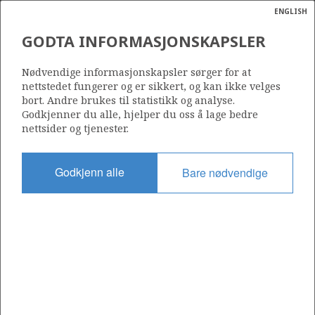
ENGLISH
Søk
N
P
MENY
GODTA INFORMASJONSKAPSLER
ORMEN LANGE - NYHAMNA
Ordlist
Energik
Nødvendige informasjonskapsler sørger for at
nettstedet fungerer og er sikkert, og kan ikke velges
bort. Andre brukes til statistikk og analyse.
Godkjenner du alle, hjelper du oss å lage bedre
Photo/foto: Jan Haukaas/Norske Shell
nettsider og tjenester.
Godkjenn alle
Bare nødvendige