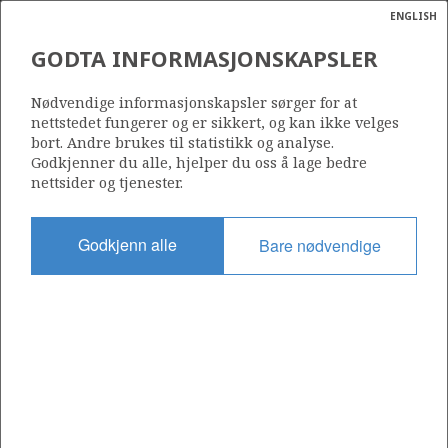
ENGLISH
Søk
N
P
MENY
GODTA INFORMASJONSKAPSLER
CALCULATION OF
Ordlist
Energik
PETROLEUM TAX
Nødvendige informasjonskapsler sørger for at
nettstedet fungerer og er sikkert, og kan ikke velges
bort. Andre brukes til statistikk og analyse.
Godkjenner du alle, hjelper du oss å lage bedre
nettsider og tjenester.
Source: The Ministry of Petroleum and Energy
Godkjenn alle
Bare nødvendige