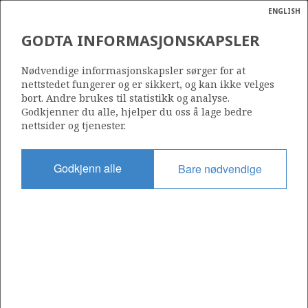
ENGLISH
Søk
N
P
MENY
GODTA INFORMASJONSKAPSLER
Ordlist
Energik
Nødvendige informasjonskapsler sørger for at
Makroøkonomiske indikatorer 2021, kakediagram.
nettstedet fungerer og er sikkert, og kan ikke velges
bort. Andre brukes til statistikk og analyse.
Godkjenner du alle, hjelper du oss å lage bedre
nettsider og tjenester.
Godkjenn alle
Bare nødvendige
Del
Del
Del
Del
Sk
på
på
på
i
ut
Facebook
Twitter
LinkedIn
e-
post