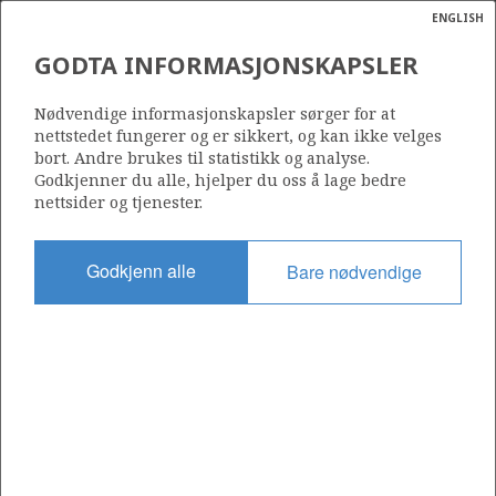
ENGLISH
Søk
N
P
MENY
GODTA INFORMASJONSKAPSLER
Ordlist
Energik
Nødvendige informasjonskapsler sørger for at
nettstedet fungerer og er sikkert, og kan ikke velges
bort. Andre brukes til statistikk og analyse.
Godkjenner du alle, hjelper du oss å lage bedre
nettsider og tjenester.
Del
Del
Del
Del
Sk
på
på
på
i
ut
Godkjenn alle
Bare nødvendige
Facebook
Twitter
LinkedIn
e-
post
OM NORSKPETROLEUM.NO
Dette nettstedet drives av Energidepartementet og
Sokkeldirektoratet i samarbeid. Illustrasjoner, kart, grafer, tabeller
med mer kan gjenbrukes hvis materialet merkes med kilde og
henvisning til www.norskpetroleum.no. Bildene på nettstedet er