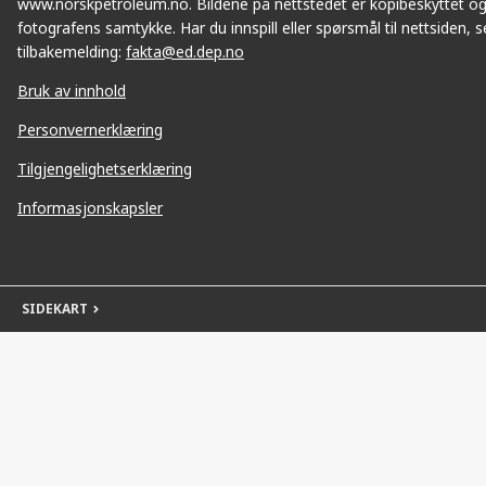
www.norskpetroleum.no. Bildene på nettstedet er kopibeskyttet og
fotografens samtykke. Har du innspill eller spørsmål til nettsiden, se
tilbakemelding:
fakta@ed.dep.no
Bruk av innhold
Personvernerklæring
Tilgjengelighetserklæring
Informasjonskapsler
SIDEKART