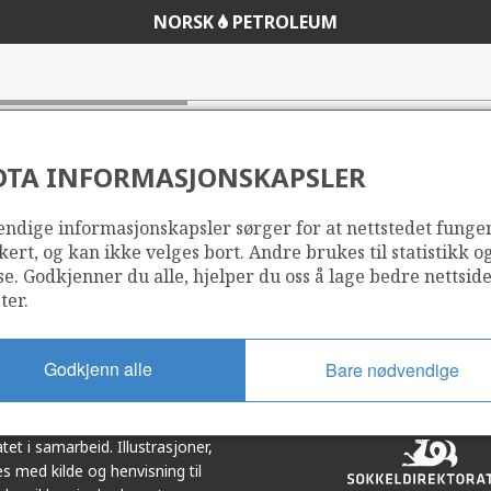
NORSK
PETROLEUM
tstrøm fra petroleumsvirksomheten.
DTA INFORMASJONSKAPSLER
ndige informasjonskapsler sørger for at nettstedet funge
kert, og kan ikke velges bort. Andre brukes til statistikk o
Del
Del
se. Godkjenner du alle, hjelper du oss å lage bedre nettsid
på
i
ter.
r
LinkedIn
e-
post
Godkjenn alle
Bare nødvendige
et i samarbeid. Illustrasjoner,
s med kilde og henvisning til