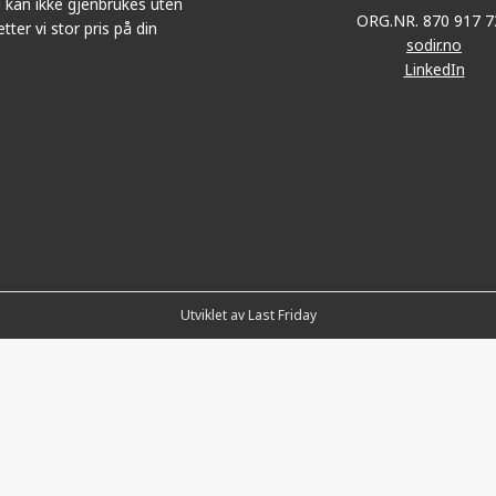
 kan ikke gjenbrukes uten
ORG.NR. 870 917 7
tter vi stor pris på din
sodir.no
LinkedIn
Utviklet av Last Friday