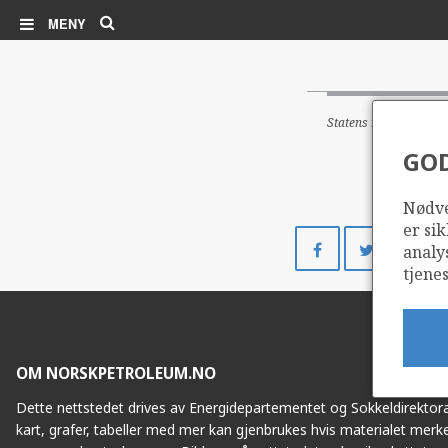
Søk
MENY
Statens netto kontan
GO
Nødve
er sik
Del
Del
analy
på
på
tjenes
Facebook
Twitte
OM NORSKPETROLEUM.NO
Dette nettstedet drives av Energidepartementet og Sokkeldirektorat
kart, grafer, tabeller med mer kan gjenbrukes hvis materialet merke