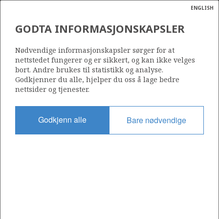
ENGLISH
Søk
N
P
MENY
GODTA INFORMASJONSKAPSLER
Ordlist
Energik
BRØNNSPARK
Nødvendige informasjonskapsler sørger for at
nettstedet fungerer og er sikkert, og kan ikke velges
bort. Andre brukes til statistikk og analyse.
Godkjenner du alle, hjelper du oss å lage bedre
nettsider og tjenester.
Godkjenn alle
Bare nødvendige
Oppdatert: 16.02.2015
Del
Del
Del
Del
Sk
på
på
på
i
ut
Facebook
Twitter
LinkedIn
e-
post
Til forsiden