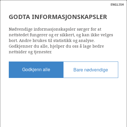
ENGLISH
Søk
N
P
MENY
GODTA INFORMASJONSKAPSLER
Ordlist
Energik
LETEMODELL
Nødvendige informasjonskapsler sørger for at
nettstedet fungerer og er sikkert, og kan ikke velges
bort. Andre brukes til statistikk og analyse.
Godkjenner du alle, hjelper du oss å lage bedre
nettsider og tjenester.
Godkjenn alle
Bare nødvendige
Oppdatert: 16.02.2015
Del
Del
Del
Del
Sk
på
på
på
i
ut
Facebook
Twitter
LinkedIn
e-
post
Til forsiden