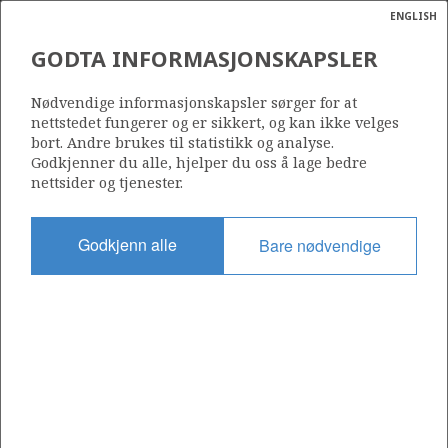
ENGLISH
Søk
N
P
MENY
GODTA INFORMASJONSKAPSLER
NMVOC (NON METHANE
Ordlist
Energik
VOLATILE ORGANIC
Nødvendige informasjonskapsler sørger for at
COMPOUNDS)
nettstedet fungerer og er sikkert, og kan ikke velges
bort. Andre brukes til statistikk og analyse.
Godkjenner du alle, hjelper du oss å lage bedre
nettsider og tjenester.
Godkjenn alle
Bare nødvendige
Oppdatert: 16.02.2015
Del
Del
Del
Del
Sk
på
på
på
i
ut
Facebook
Twitter
LinkedIn
e-
post
Til forsiden