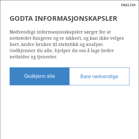
ENGLISH
Søk
N
P
MENY
GODTA INFORMASJONSKAPSLER
Ordlist
Energik
OPPRINNELIG UTVINNBARE
Nødvendige informasjonskapsler sørger for at
PETROLEUMSMENGDER
nettstedet fungerer og er sikkert, og kan ikke velges
bort. Andre brukes til statistikk og analyse.
Godkjenner du alle, hjelper du oss å lage bedre
nettsider og tjenester.
Godkjenn alle
Bare nødvendige
Oppdatert: 16.02.2015
Del
Del
Del
Del
Sk
på
på
på
i
ut
Facebook
Twitter
LinkedIn
e-
post
Til forsiden