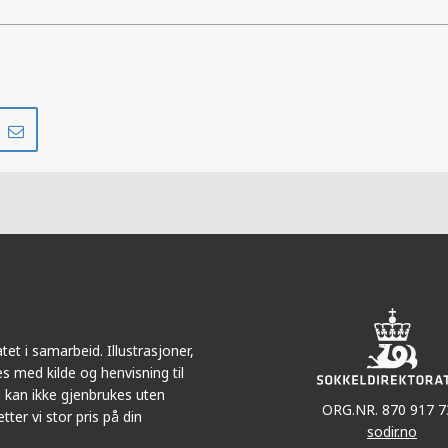
Del
Del
på
i
r
LinkedIn
e-
post
et i samarbeid. Illustrasjoner,
s med kilde og henvisning til
 kan ikke gjenbrukes uten
ORG.NR. 870 917 7
tter vi stor pris på din
sodir.no