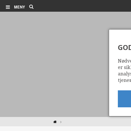
Søk
MENY
GO
Nødve
er sik
analy
tjenes
Hjem