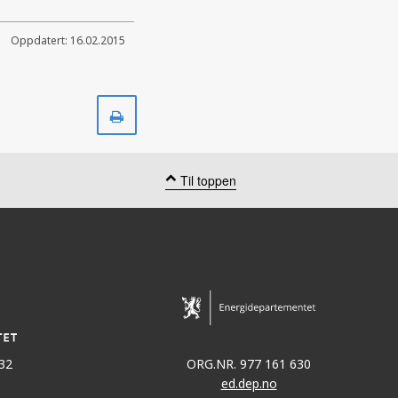
Oppdatert: 16.02.2015
Skriv
ut
Til toppen
32
ORG.NR. 977 161 630
ed.dep.no