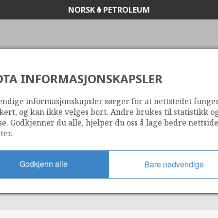
NORSK
PETROLEUM
DTA INFORMASJONSKAPSLER
PUD
ndige informasjonskapsler sørger for at nettstedet funge
kert, og kan ikke velges bort. Andre brukes til statistikk o
se. Godkjenner du alle, hjelper du oss å lage bedre nettsid
ter.
Godkjenn alle
Bare nødvendige