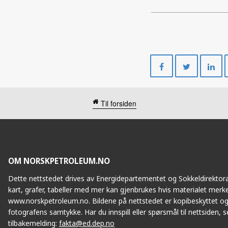
Del
Del
på
på
Facebook
Twitte
Til forsiden
OM NORSKPETROLEUM.NO
Dette nettstedet drives av Energidepartementet og Sokkeldirektorat
kart, grafer, tabeller med mer kan gjenbrukes hvis materialet merke
www.norskpetroleum.no. Bildene på nettstedet er kopibeskyttet og
fotografens samtykke. Har du innspill eller spørsmål til nettsiden, se
tilbakemelding:
fakta@ed.dep.no