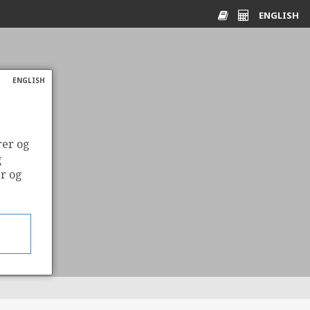
ENGLISH
Ordliste
Energikalkulato
ENGLISH
rer og
g
er og