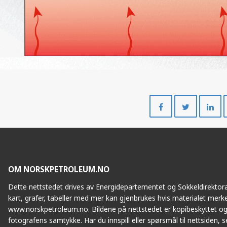
Del
Del
på
på
Facebook
Twitte
OM NORSKPETROLEUM.NO
Dette nettstedet drives av Energidepartementet og Sokkeldirektorat
kart, grafer, tabeller med mer kan gjenbrukes hvis materialet merke
www.norskpetroleum.no. Bildene på nettstedet er kopibeskyttet og
fotografens samtykke. Har du innspill eller spørsmål til nettsiden, se