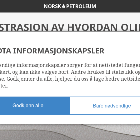
NORSK
PETROLEUM
STRASJON AV HVORDAN OLJ
GASSRESERVOARER DANNES
DTA INFORMASJONSKAPSLER
ndige informasjonskapsler sørger for at nettstedet funge
irektoratet
kert, og kan ikke velges bort. Andre brukes til statistikk o
se. Godkjenner du alle, hjelper du oss å lage bedre nettsid
ter.
Godkjenn alle
Bare nødvendige