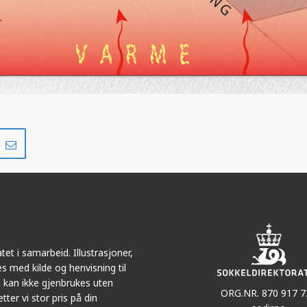
Del
Del
på
i
r
LinkedIn
e-
post
et i samarbeid. Illustrasjoner,
s med kilde og henvisning til
 kan ikke gjenbrukes uten
ORG.NR. 870 917 7
tter vi stor pris på din