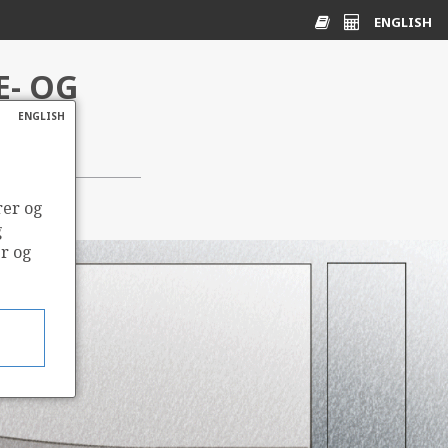
ENGLISH
E- OG
Ordliste
Energikalkulato
ENGLISH
rer og
g
er og