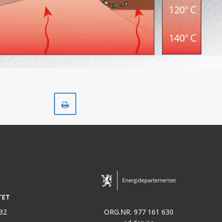
Skriv
ut
32
ORG.NR. 977 161 630