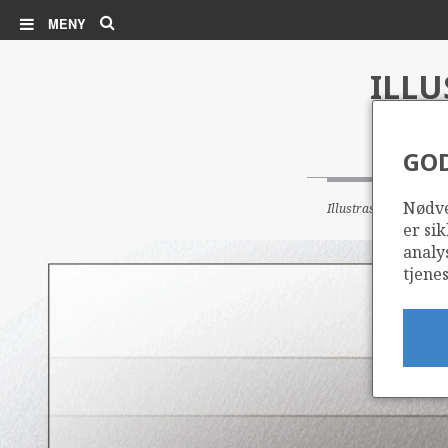
Søk
MENY
ILLU
GO
Nødve
Illustrasjon: Sokkeld
er sik
analy
tjenes