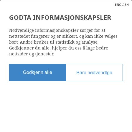
ENGLISH
Søk
N
P
MENY
GODTA INFORMASJONSKAPSLER
RÅOLJE
Ordlist
Energik
Nødvendige informasjonskapsler sørger for at
nettstedet fungerer og er sikkert, og kan ikke velges
bort. Andre brukes til statistikk og analyse.
Godkjenner du alle, hjelper du oss å lage bedre
Foto: Colourbox
nettsider og tjenester.
Godkjenn alle
Bare nødvendige