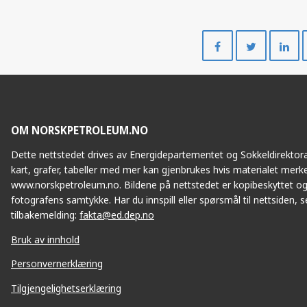
Del
Del
på
på
Facebook
Twitte
OM NORSKPETROLEUM.NO
Dette nettstedet drives av Energidepartementet og Sokkeldirektorat
kart, grafer, tabeller med mer kan gjenbrukes hvis materialet merke
www.norskpetroleum.no. Bildene på nettstedet er kopibeskyttet og
fotografens samtykke. Har du innspill eller spørsmål til nettsiden, se
tilbakemelding:
fakta@ed.dep.no
Bruk av innhold
Personvernerklæring
Tilgjengelighetserklæring