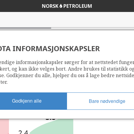
NORSK
PETROLEUM
DTA INFORMASJONSKAPSLER
ndige informasjonskapsler sørger for at nettstedet funge
kert, og kan ikke velges bort. Andre brukes til statistikk o
se. Godkjenner du alle, hjelper du oss å lage bedre nettsid
ter.
Godkjenn alle
Bare nødvendige