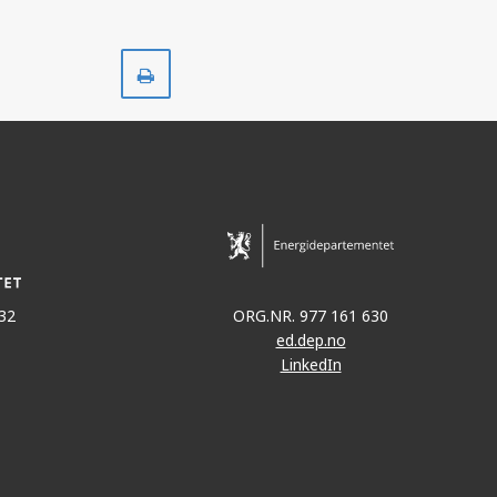
Skriv
ut
32
ORG.NR. 977 161 630
ed.dep.no
LinkedIn