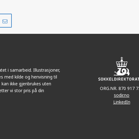
Del
Del
på
i
r
LinkedIn
e-
post
et i samarbeid. Illustrasjoner,
s med kilde og henvisning til
 kan ikke gjenbrukes uten
ORG.NR. 870 917 7
tter vi stor pris på din
sodir.no
LinkedIn