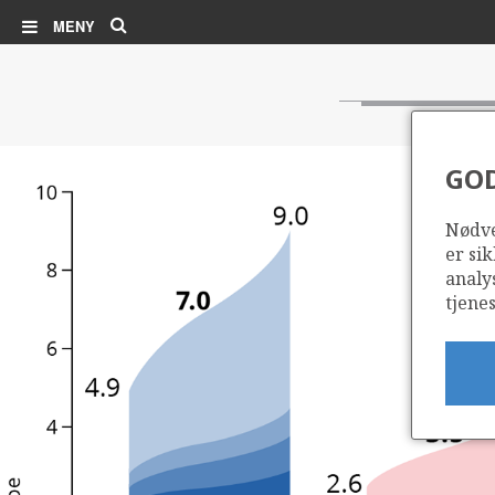
Søk
MENY
GO
Nødve
er sik
analy
tjenes