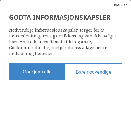
ENGLISH
Søk
N
P
MENY
GODTA INFORMASJONSKAPSLER
Ordlist
Energik
Nødvendige informasjonskapsler sørger for at
nettstedet fungerer og er sikkert, og kan ikke velges
bort. Andre brukes til statistikk og analyse.
Godkjenner du alle, hjelper du oss å lage bedre
nettsider og tjenester.
Godkjenn alle
Bare nødvendige
Del
Del
Del
Del
Sk