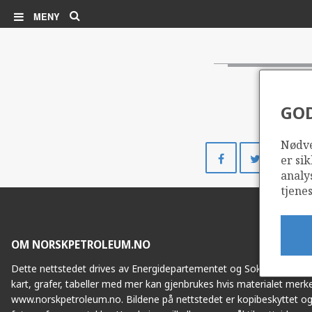
Søk
MENY
GO
Nødve
Del
Del
er sik
på
på
analy
Facebook
Twitte
tjenes
OM NORSKPETROLEUM.NO
Dette nettstedet drives av Energidepartementet og Sokkeldirektorat
kart, grafer, tabeller med mer kan gjenbrukes hvis materialet merke
www.norskpetroleum.no. Bildene på nettstedet er kopibeskyttet og