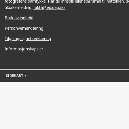
fotografens samtykke. Har du innspill eller spørsmål til nettsiden, se
tilbakemelding:
fakta@ed.dep.no
Bruk av innhold
Personvernerklæring
Tilgjengelighetserklæring
Informasjonskapsler
SIDEKART