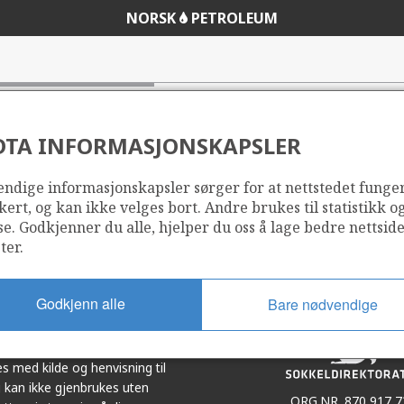
NORSK
PETROLEUM
DTA INFORMASJONSKAPSLER
ndige informasjonskapsler sørger for at nettstedet funge
Del
Del
kert, og kan ikke velges bort. Andre brukes til statistikk o
på
i
se. Godkjenner du alle, hjelper du oss å lage bedre nettsid
r
LinkedIn
e-
ter.
post
Godkjenn alle
Bare nødvendige
et i samarbeid. Illustrasjoner,
s med kilde og henvisning til
 kan ikke gjenbrukes uten
ORG.NR. 870 917 7