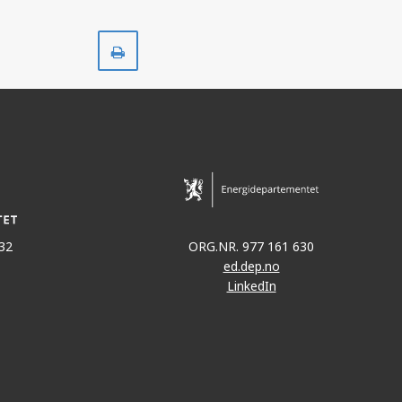
Skriv
ut
32
ORG.NR. 977 161 630
ed.dep.no
LinkedIn