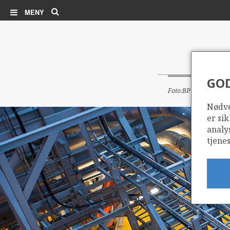
Søk
MENY
GO
Foto:BP
Nødve
er sik
analy
tjenes