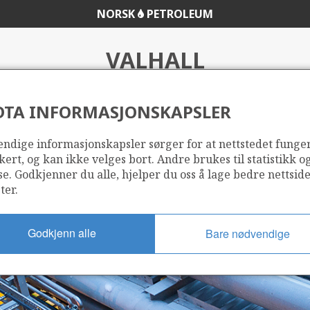
NORSK
PETROLEUM
VALHALL
DTA INFORMASJONSKAPSLER
ndige informasjonskapsler sørger for at nettstedet funge
kert, og kan ikke velges bort. Andre brukes til statistikk o
se. Godkjenner du alle, hjelper du oss å lage bedre nettsid
ter.
Godkjenn alle
Bare nødvendige