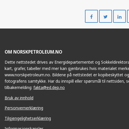
Del
Del
på
på
Facebook
Twitte
OM NORSKPETROLEUM.NO
Dette nettstedet drives av Energidepartementet og Sokkeldirektorat
kart, grafer, tabeller med mer kan gjenbrukes hvis materialet merke
www.norskpetroleum.no. Bildene på nettstedet er kopibeskyttet og
fotografens samtykke. Har du innspill eller spørsmål til nettsiden, se
tilbakemelding:
fakta@ed.dep.no
Bruk av innhold
Personvernerklæring
Tilgjengelighetserklæring
Informasjonskapsler