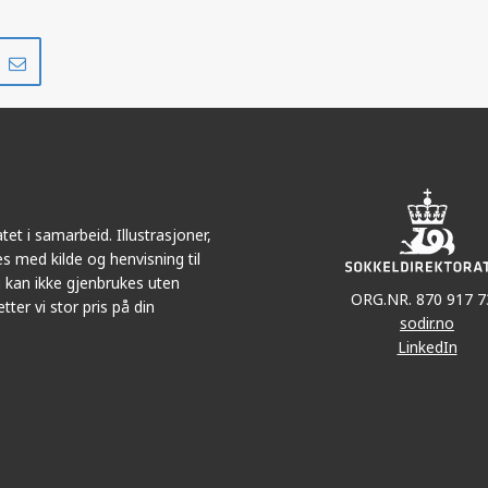
Del
Del
på
i
r
LinkedIn
e-
post
et i samarbeid. Illustrasjoner,
s med kilde og henvisning til
 kan ikke gjenbrukes uten
ORG.NR. 870 917 7
tter vi stor pris på din
sodir.no
LinkedIn