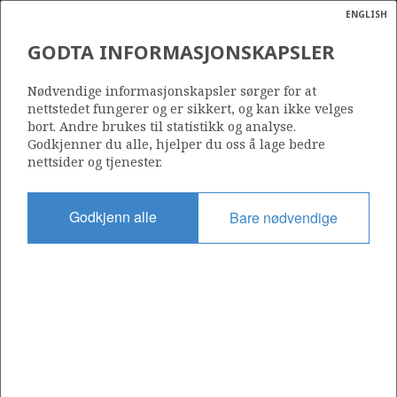
ENGLISH
Søk
N
P
MENY
GODTA INFORMASJONSKAPSLER
DISTRIBUTION OF
Ordlist
Energik
REMAINING LIQUID AND GAS
Nødvendige informasjonskapsler sørger for at
nettstedet fungerer og er sikkert, og kan ikke velges
RESOURCES PER SEA AREA
bort. Andre brukes til statistikk og analyse.
AND RESOURCE CLASS
Godkjenner du alle, hjelper du oss å lage bedre
nettsider og tjenester.
Godkjenn alle
Bare nødvendige
Source: Norwegian Offshore Directorate