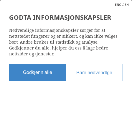
ENGLISH
Søk
N
P
MENY
GODTA INFORMASJONSKAPSLER
Ordlist
Energik
Nødvendige informasjonskapsler sørger for at
nettstedet fungerer og er sikkert, og kan ikke velges
bort. Andre brukes til statistikk og analyse.
Godkjenner du alle, hjelper du oss å lage bedre
nettsider og tjenester.
Godkjenn alle
Bare nødvendige
Del
Del
Del
Del
Sk
på
på
på
i
ut
Facebook
Twitter
LinkedIn
e-
post