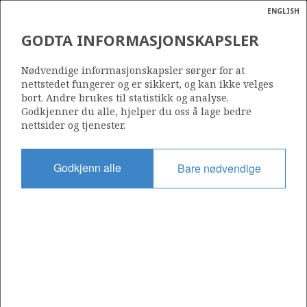
ENGLISH
Søk
N
P
MENY
GODTA INFORMASJONSKAPSLER
Ordlist
Energik
Nødvendige informasjonskapsler sørger for at
nettstedet fungerer og er sikkert, og kan ikke velges
bort. Andre brukes til statistikk og analyse.
Godkjenner du alle, hjelper du oss å lage bedre
nettsider og tjenester.
Del
Del
Del
Del
Sk
på
på
på
i
ut
Godkjenn alle
Bare nødvendige
Facebook
Twitter
LinkedIn
e-
post
OM NORSKPETROLEUM.NO
Dette nettstedet drives av Energidepartementet og
Sokkeldirektoratet i samarbeid. Illustrasjoner, kart, grafer, tabeller
med mer kan gjenbrukes hvis materialet merkes med kilde og
henvisning til www.norskpetroleum.no. Bildene på nettstedet er