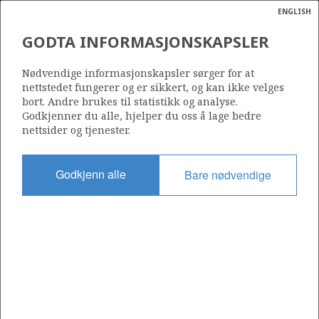
ENGLISH
Søk
N
P
MENY
GODTA INFORMASJONSKAPSLER
DEN GEOLOGISKE
Ordlist
Energik
TIDSSKALAEN
Nødvendige informasjonskapsler sørger for at
nettstedet fungerer og er sikkert, og kan ikke velges
bort. Andre brukes til statistikk og analyse.
Godkjenner du alle, hjelper du oss å lage bedre
nettsider og tjenester.
Kilde: Sokkeldirektoratet
Godkjenn alle
Bare nødvendige