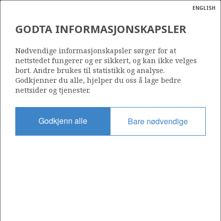
ENGLISH
Søk
N
P
MENY
GODTA INFORMASJONSKAPSLER
Ordlist
Energik
Nødvendige informasjonskapsler sørger for at
nettstedet fungerer og er sikkert, og kan ikke velges
bort. Andre brukes til statistikk og analyse.
Godkjenner du alle, hjelper du oss å lage bedre
nettsider og tjenester.
Del
Del
Del
Del
Sk
på
på
på
i
ut
Godkjenn alle
Bare nødvendige
Facebook
Twitter
LinkedIn
e-
post
OM NORSKPETROLEUM.NO
Dette nettstedet drives av Energidepartementet og
Sokkeldirektoratet i samarbeid. Illustrasjoner, kart, grafer, tabeller
med mer kan gjenbrukes hvis materialet merkes med kilde og
henvisning til www.norskpetroleum.no. Bildene på nettstedet er