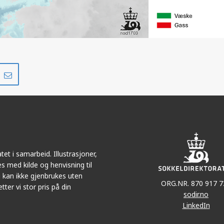
Del
Del
på
i
r
LinkedIn
e-
post
et i samarbeid. Illustrasjoner,
s med kilde og henvisning til
 kan ikke gjenbrukes uten
ORG.NR. 870 917 7
tter vi stor pris på din
sodir.no
LinkedIn