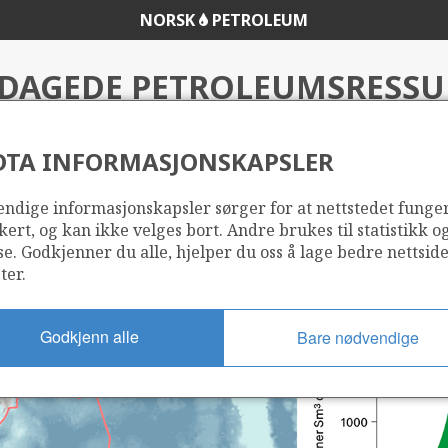
NORSK
PETROLEUM
DAGEDE PETROLEUMSRESSUR
HAVOMRÅDENE
DTA INFORMASJONSKAPSLER
ndige informasjonskapsler sørger for at nettstedet funge
kert, og kan ikke velges bort. Andre brukes til statistikk o
se. Godkjenner du alle, hjelper du oss å lage bedre nettsid
ter.
Godkjenn alle
Bare nødvendige