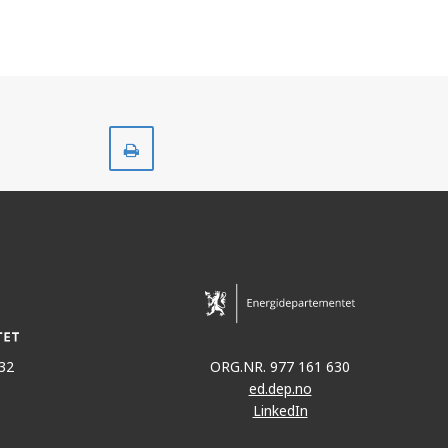
Skriv
ut
32
ORG.NR. 977 161 630
ed.dep.no
LinkedIn