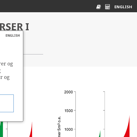
ENGLISH
SER I
Ordliste
Energikalkulato
ENGLISH
rer og
g
er og