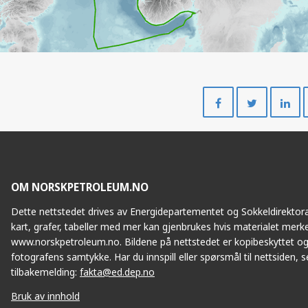
Del
Del
på
på
Facebook
Twitte
OM NORSKPETROLEUM.NO
Dette nettstedet drives av Energidepartementet og Sokkeldirektorat
kart, grafer, tabeller med mer kan gjenbrukes hvis materialet merke
www.norskpetroleum.no. Bildene på nettstedet er kopibeskyttet og
fotografens samtykke. Har du innspill eller spørsmål til nettsiden, se
tilbakemelding:
fakta@ed.dep.no
Bruk av innhold