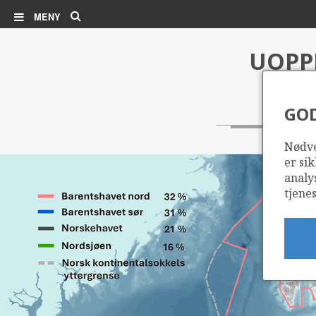
Søk
MENY
UOPP
GO
Nødve
er sik
analy
tjenes