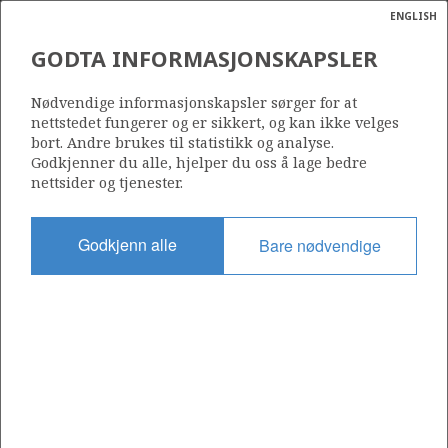
ENGLISH
Søk
N
P
MENY
GODTA INFORMASJONSKAPSLER
Ordlist
Energik
Nødvendige informasjonskapsler sørger for at
nettstedet fungerer og er sikkert, og kan ikke velges
bort. Andre brukes til statistikk og analyse.
Godkjenner du alle, hjelper du oss å lage bedre
nettsider og tjenester.
Del
Del
Del
Del
Sk
på
på
på
i
ut
Godkjenn alle
Bare nødvendige
Facebook
Twitter
LinkedIn
e-
post
OM NORSKPETROLEUM.NO
Dette nettstedet drives av Energidepartementet og
Sokkeldirektoratet i samarbeid. Illustrasjoner, kart, grafer, tabeller
med mer kan gjenbrukes hvis materialet merkes med kilde og
henvisning til www.norskpetroleum.no. Bildene på nettstedet er