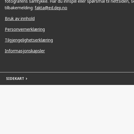
fotografens samtykke. Har du innspill eller spørsmål til nettsiden, se
tilbakemelding:
fakta@ed.dep.no
Bruk av innhold
Personvernerklæring
Tilgjengelighetserklæring
Informasjonskapsler
SIDEKART