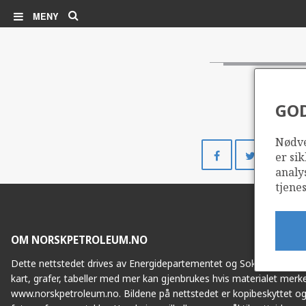
Søk
MENY
GO
Nødve
Del
Del
er sik
på
på
analy
Facebook
Twitte
tjenes
OM NORSKPETROLEUM.NO
Dette nettstedet drives av Energidepartementet og Sokkeldirektorat
kart, grafer, tabeller med mer kan gjenbrukes hvis materialet merke
www.norskpetroleum.no. Bildene på nettstedet er kopibeskyttet og