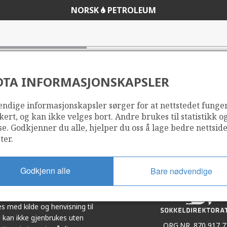
NORSK
PETROLEUM
DTA INFORMASJONSKAPSLER
ndige informasjonskapsler sørger for at nettstedet funge
Del
Del
kert, og kan ikke velges bort. Andre brukes til statistikk o
på
i
se. Godkjenner du alle, hjelper du oss å lage bedre nettsid
r
LinkedIn
e-
ter.
post
Godkjenn alle
Bare nødvendige
et i samarbeid. Illustrasjoner,
s med kilde og henvisning til
 kan ikke gjenbrukes uten
ORG.NR. 870 917 7