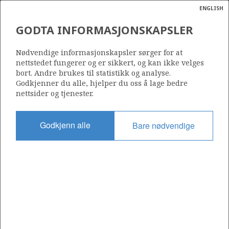
ENGLISH
Søk
N
P
MENY
GODTA INFORMASJONSKAPSLER
TROLL A PLATTFORMEN
Ordlist
Energik
Nødvendige informasjonskapsler sørger for at
nettstedet fungerer og er sikkert, og kan ikke velges
bort. Andre brukes til statistikk og analyse.
Godkjenner du alle, hjelper du oss å lage bedre
Foto: Øyvind Hagen - Statoil
nettsider og tjenester.
Godkjenn alle
Bare nødvendige