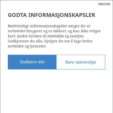
ENGLISH
Søk
N
P
MENY
GODTA INFORMASJONSKAPSLER
EXPECTED VOLUMES OF SALES
Ordlist
Energik
GAS FROM NORWEGIAN
Nødvendige informasjonskapsler sørger for at
nettstedet fungerer og er sikkert, og kan ikke velges
FIELDS, 1995-2035
bort. Andre brukes til statistikk og analyse.
Godkjenner du alle, hjelper du oss å lage bedre
nettsider og tjenester.
Source: Norwegian Offshore Directorate
Godkjenn alle
Bare nødvendige