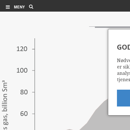
Søk
MENY
GO
Nødve
er sik
analy
tjenes