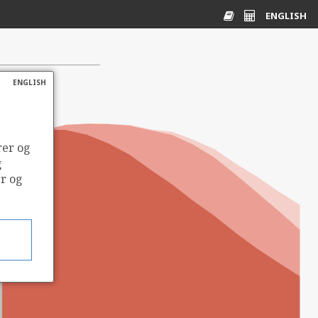
ENGLISH
Ordliste
Energikalkulato
ENGLISH
rer og
g
er og