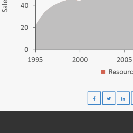
Del
Del
på
på
Facebook
Twitte