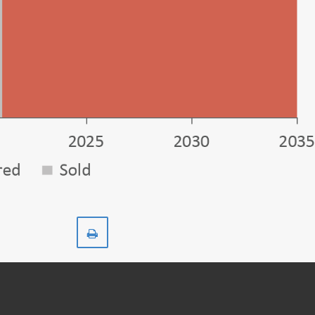
Skriv
ut