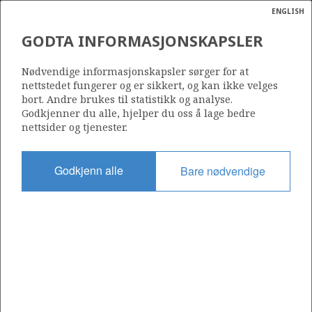
ENGLISH
Søk
N
P
MENY
GODTA INFORMASJONSKAPSLER
Ordlist
Energik
Nødvendige informasjonskapsler sørger for at
nettstedet fungerer og er sikkert, og kan ikke velges
bort. Andre brukes til statistikk og analyse.
Godkjenner du alle, hjelper du oss å lage bedre
nettsider og tjenester.
Godkjenn alle
Bare nødvendige