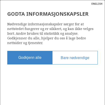
ENGLISH
Søk
N
P
MENY
GODTA INFORMASJONSKAPSLER
GASSEKSPORT 2021
Ordlist
Energik
Nødvendige informasjonskapsler sørger for at
nettstedet fungerer og er sikkert, og kan ikke velges
bort. Andre brukes til statistikk og analyse.
Godkjenner du alle, hjelper du oss å lage bedre
nettsider og tjenester.
Godkjenn alle
Bare nødvendige