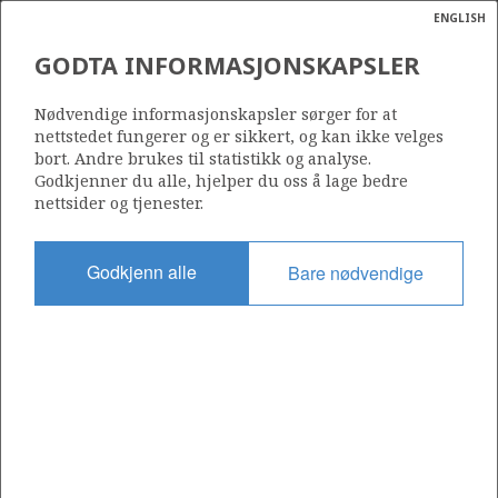
ENGLISH
Søk
N
P
MENY
GODTA INFORMASJONSKAPSLER
Ordlist
Energik
Nødvendige informasjonskapsler sørger for at
Norway and the 10 largest oil producers in 2018
nettstedet fungerer og er sikkert, og kan ikke velges
bort. Andre brukes til statistikk og analyse.
Godkjenner du alle, hjelper du oss å lage bedre
nettsider og tjenester.
Del
Del
Del
Del
Sk
Godkjenn alle
Bare nødvendige
på
på
på
i
ut
Facebook
Twitter
LinkedIn
e-
post
OM NORSKPETROLEUM.NO
Dette nettstedet drives av Energidepartementet og
Sokkeldirektoratet i samarbeid. Illustrasjoner, kart, grafer, tabeller
med mer kan gjenbrukes hvis materialet merkes med kilde og