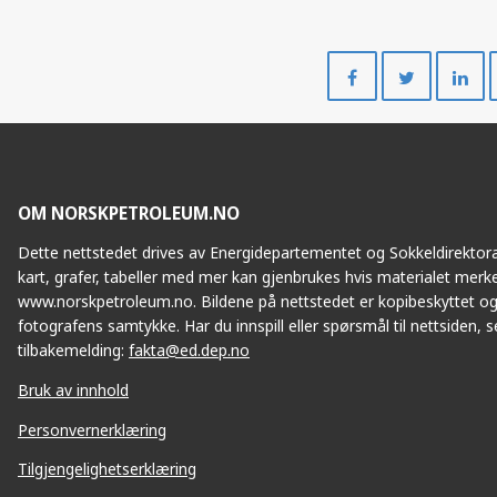
Del
Del
på
på
Facebook
Twitte
OM NORSKPETROLEUM.NO
Dette nettstedet drives av Energidepartementet og Sokkeldirektorat
kart, grafer, tabeller med mer kan gjenbrukes hvis materialet merke
www.norskpetroleum.no. Bildene på nettstedet er kopibeskyttet og
fotografens samtykke. Har du innspill eller spørsmål til nettsiden, se
tilbakemelding:
fakta@ed.dep.no
Bruk av innhold
Personvernerklæring
Tilgjengelighetserklæring