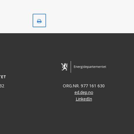
Skriv
ut
32
ORG.NR. 977 161 630
ed.dep.no
LinkedIn