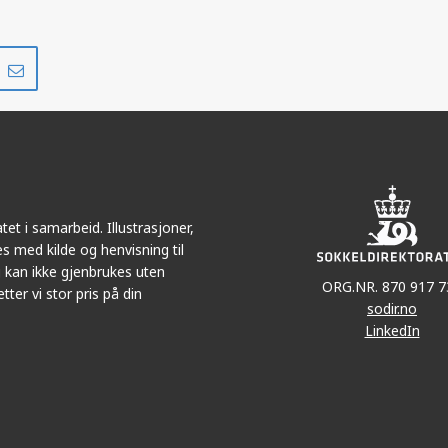
Del
Del
på
i
r
LinkedIn
e-
post
et i samarbeid. Illustrasjoner,
s med kilde og henvisning til
 kan ikke gjenbrukes uten
ORG.NR. 870 917 7
tter vi stor pris på din
sodir.no
LinkedIn