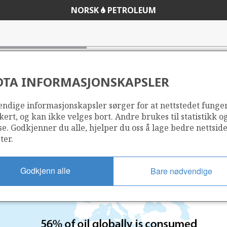
NORSK
PETROLEUM
DTA INFORMASJONSKAPSLER
ndige informasjonskapsler sørger for at nettstedet funge
kert, og kan ikke velges bort. Andre brukes til statistikk o
se. Godkjenner du alle, hjelper du oss å lage bedre nettsid
ter.
Godkjenn alle
Bare nødvendige