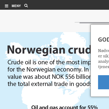
Søk
MENY
GO
Nødve
er sik
analy
tjenes