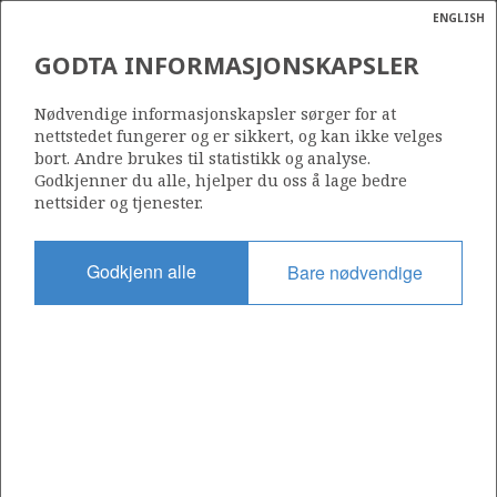
ENGLISH
Søk
N
P
MENY
GODTA INFORMASJONSKAPSLER
Ordlist
Energik
Nødvendige informasjonskapsler sørger for at
nettstedet fungerer og er sikkert, og kan ikke velges
bort. Andre brukes til statistikk og analyse.
Godkjenner du alle, hjelper du oss å lage bedre
nettsider og tjenester.
Del
Del
Del
Del
Sk
på
på
på
i
ut
Godkjenn alle
Bare nødvendige
Facebook
Twitter
LinkedIn
e-
post
OM NORSKPETROLEUM.NO
Dette nettstedet drives av Energidepartementet og
Sokkeldirektoratet i samarbeid. Illustrasjoner, kart, grafer, tabeller
med mer kan gjenbrukes hvis materialet merkes med kilde og
henvisning til www.norskpetroleum.no. Bildene på nettstedet er