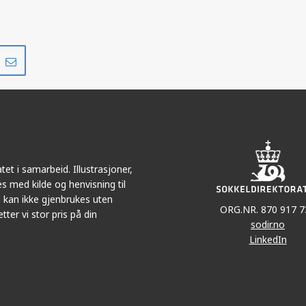
Del
Del
på
i
r
LinkedIn
e-
post
et i samarbeid. Illustrasjoner,
s med kilde og henvisning til
 kan ikke gjenbrukes uten
ORG.NR. 870 917 7
tter vi stor pris på din
sodir.no
LinkedIn