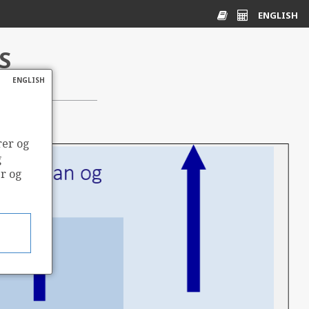
ENGLISH
S
Ordliste
Energikalkulato
ENGLISH
rer og
g
er og