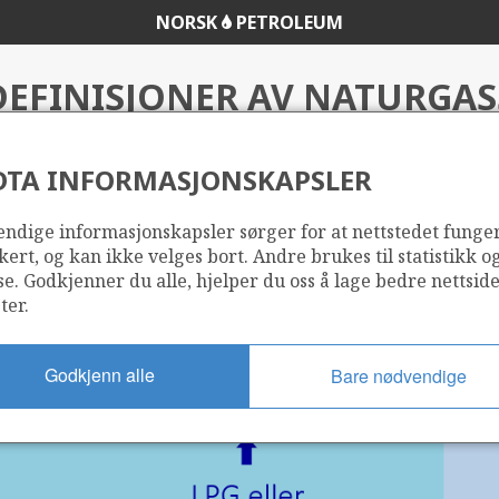
NORSK
PETROLEUM
DEFINISJONER AV NATURGAS
DTA INFORMASJONSKAPSLER
mentet
ndige informasjonskapsler sørger for at nettstedet funge
kert, og kan ikke velges bort. Andre brukes til statistikk o
se. Godkjenner du alle, hjelper du oss å lage bedre nettsid
ter.
Godkjenn alle
Bare nødvendige