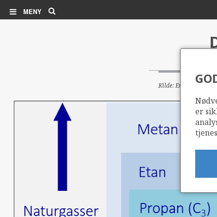
Søk
MENY
GO
Kilde: Energideparte
Nødve
er sik
analy
tjenes