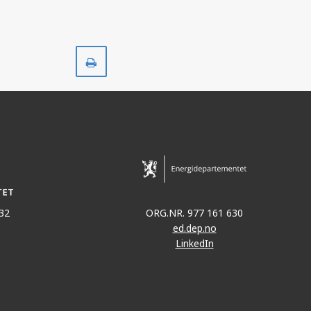
Skriv
ut
32
ORG.NR. 977 161 630
ed.dep.no
LinkedIn