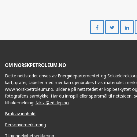
Del
Del
på
på
Facebook
Twitte
OM NORSKPETROLEUM.NO
Dette nettstedet drives av Energidepartementet og Sokkeldirektorat
kart, grafer, tabeller med mer kan gjenbrukes hvis materialet merke
www.norskpetroleum.no. Bildene på nettstedet er kopibeskyttet og
fotografens samtykke. Har du innspill eller spørsmål til nettsiden, se
tilbakemelding:
fakta@ed.dep.no
Bruk av innhold
Personvernerklæring
Tilgjengelighetserklæring