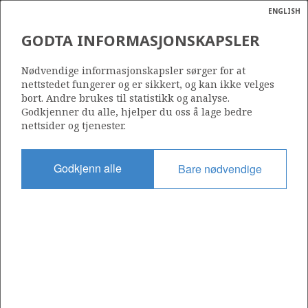
ENGLISH
Søk
N
P
MENY
GODTA INFORMASJONSKAPSLER
BILDE AV ANLEGGET PÅ
Ordlist
Energik
NYHAMNA
Nødvendige informasjonskapsler sørger for at
nettstedet fungerer og er sikkert, og kan ikke velges
bort. Andre brukes til statistikk og analyse.
Godkjenner du alle, hjelper du oss å lage bedre
nettsider og tjenester.
Foto: NorskeShell JanHaukaas
Godkjenn alle
Bare nødvendige